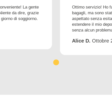
conveniente! La gente
Ottimo servizio! Ho f
Niente da dire, grazie
bagagli, ma sono stat
 giorno di soggiorno.
aspettato senza esita
estendere il mio depo
senza alcun problem
Alice D.
Ottobre 
1