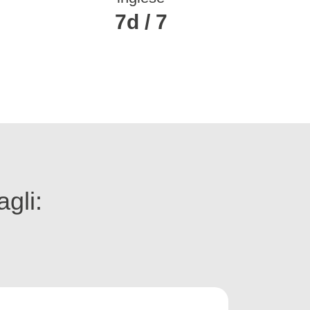
7d / 7
agli: