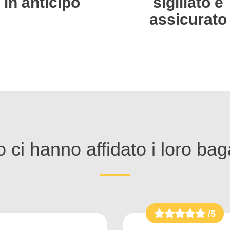
in anticipo
sigillato e
assicurato
 ci hanno affidato i loro bag
/5