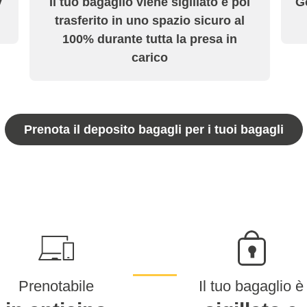
y
Il tuo bagaglio viene sigillato e poi
Go
trasferito in uno spazio sicuro al
100% durante tutta la presa in
carico
Prenota il deposito bagagli per i tuoi bagagli
Prenotabile
Il tuo bagaglio è