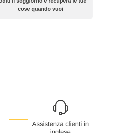
diti il soggiorno e recupera le tue
cose quando vuoi
Assistenza clienti in
inglese