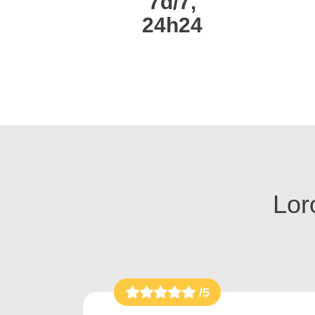
7d/7,
24h24
Loro
/5