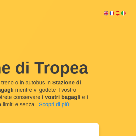
ne di Tropea
n treno o in autobus in
Stazione di
agagli
mentre vi godete il vostro
otrete conservare
i vostri bagagli
e
i
 limiti e senza
...
Scopri di più