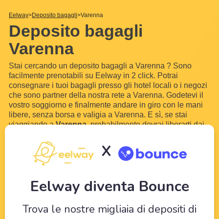
Eelway
Deposito bagagli
Varenna
Deposito bagagli
Varenna
Stai cercando un deposito bagagli a Varenna ? Sono
facilmente prenotabili su Eelway in 2 click. Potrai
consegnare i tuoi bagagli presso gli hotel locali o i negozi
che sono partner della nostra rete a Varenna. Godetevi il
vostro soggiorno e finalmente andare in giro con le mani
libere, senza borsa e valigia a Varenna. E sì, se stai
viaggiando a
Varenna
, probabilmente dovrai liberarti dai
bagagli per goderti il tuo soggiorno! Con Eelway, lasciate
che i professionisti del turismo si prendano cura
...
Scopri di
X
più
Eelway diventa Bounce
Trova le nostre migliaia di depositi di