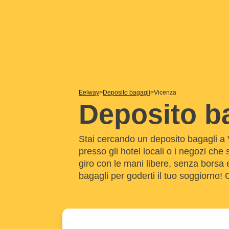
Eelway
Deposito bagagli
Vicenza
Deposito b
Stai cercando un deposito bagagli a V
presso gli hotel locali o i negozi ch
giro con le mani libere, senza borsa 
bagagli per goderti il tuo soggiorno!