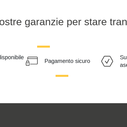
ostre garanzie per stare tranq
disponibile
Su
Pagamento sicuro
as