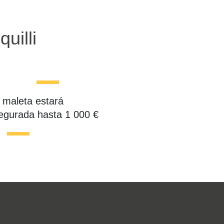
uilli
 maleta estará
egurada hasta 1 000 €