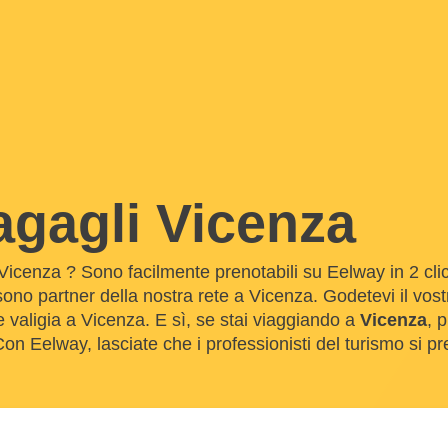
agagli Vicenza
icenza ? Sono facilmente prenotabili su Eelway in 2 clic
e sono partner della nostra rete a Vicenza. Godetevi il vo
e valigia a Vicenza. E sì, se stai viaggiando a
Vicenza
, 
 Con Eelway, lasciate che i professionisti del turismo si 