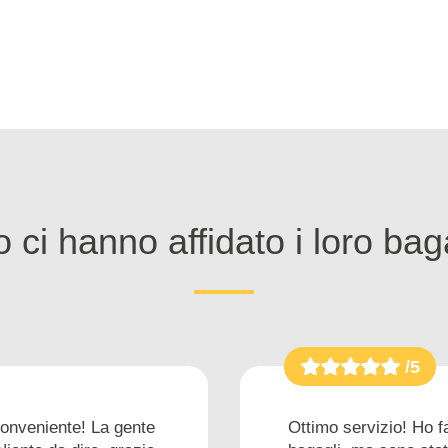
 ci hanno affidato i loro bag
/5
conveniente! La gente
Ottimo servizio! Ho f