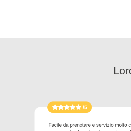
Loro
/5
Facile da prenotare e servizio molto 