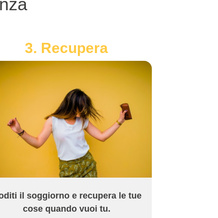
enza
3. Recupera
diti il soggiorno e recupera le tue
cose quando vuoi tu.