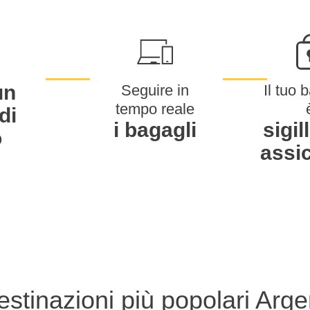
un
Seguire in
Il tuo 
tempo reale
di
i bagagli
sigil
o
assi
estinazioni più popolari Arge