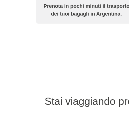
Prenota in pochi minuti il trasport
dei tuoi bagagli in Argentina.
Stai viaggiando pr