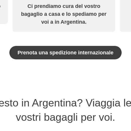
o
Ci prendiamo cura del vostro
bagaglio a casa e lo spediamo per
voi a in Argentina.
Prenota una spedizione internazionale
esto in Argentina? Viaggia 
vostri bagagli per voi.