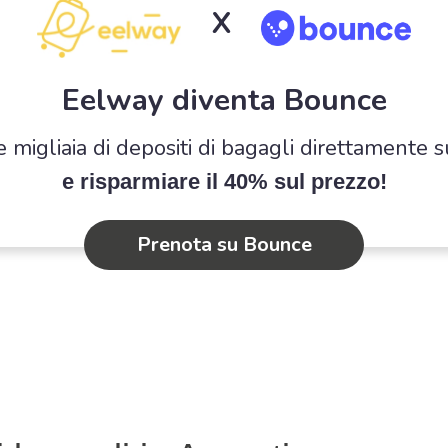
X
Eelway diventa Bounce
e migliaia di depositi di bagagli direttamente 
e risparmiare il 40% sul prezzo!
Prenota su Bounce