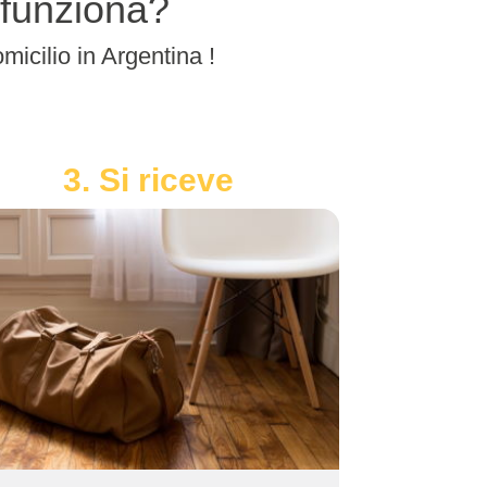
e funziona?
omicilio in Argentina !
3. Si riceve