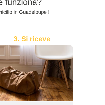
me funziona?
omicilio in Guadeloupe !
3. Si riceve