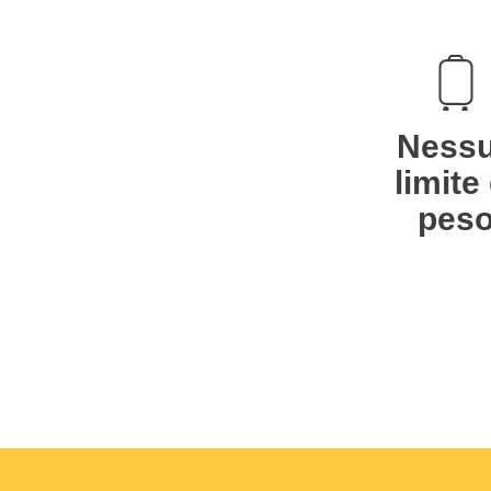
Ness
limite 
pes