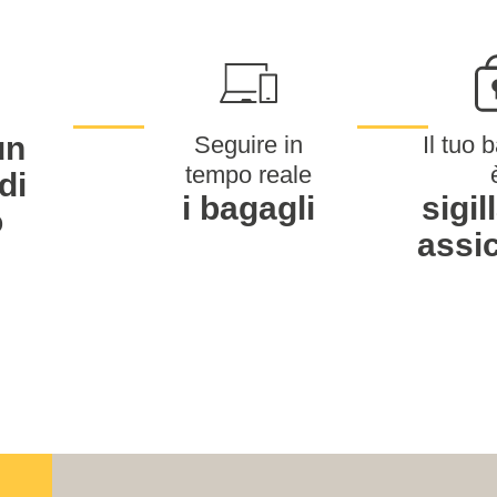
un
Seguire in
Il tuo 
tempo reale
di
i bagagli
sigil
o
assi