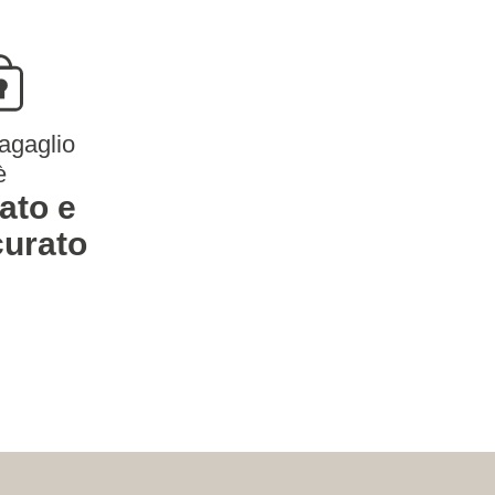
bagaglio
è
lato e
curato