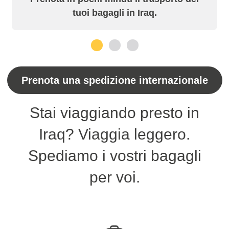
tuoi bagagli in Iraq.
1
2
3
Prenota una spedizione internazionale
Stai viaggiando presto in
Iraq? Viaggia leggero.
Spediamo i vostri bagagli
per voi.