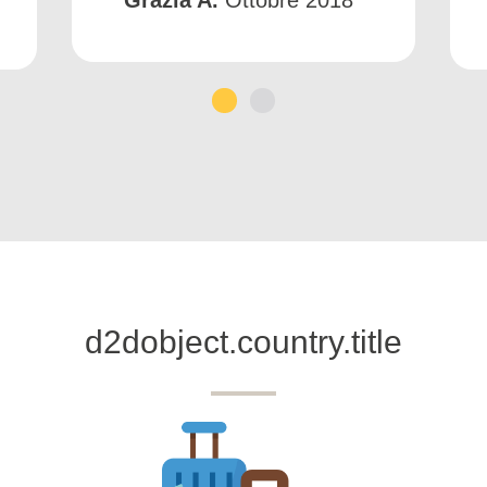
1
2
d2dobject.country.title