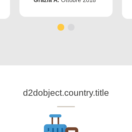
1
2
d2dobject.country.title