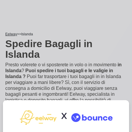
Eelway
Islanda
Spedire Bagagli in
Islanda
Presto volerete o vi sposterete in volo o in movimento
in
Islanda
?
Puoi spedire i tuoi bagagli e le valigie in
Islanda ?
Puoi far trasportare i tuoi bagagli in in Islanda
per viaggiare a mani libere? Sì, con il servizio di
consegna a domicilio di Eelway, puoi viaggiare senza
bagagli pesanti e ingombranti! Eelway, specialista in
logistica e deposito bagagli, vi offre la possibilità di
trasportare i vostri bagagli a in Islanda, con facilità. Non
c'è bisogno di accompagnare i vostri bagagli,
lo
...
Scopri
X
di più