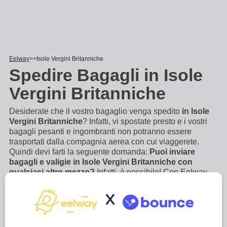
Eelway
Isole Vergini Britanniche
Spedire Bagagli in Isole
Vergini Britanniche
Desiderate che il vostro bagaglio venga spedito
in Isole
Vergini Britanniche
? Infatti, vi spostate presto e i vostri
bagagli pesanti e ingombranti non potranno essere
trasportati dalla compagnia aerea con cui viaggerete.
Quindi devi farti la seguente domanda:
Puoi inviare
bagagli e valigie in Isole Vergini Britanniche con
qualsiasi altro mezzo?
Infatti, è possibile! Con Eelway
puoi far spedire i tuoi bagagli porta a porta, in pochi click.
Esperti in logistica e deposito bagagli, vi
...
Scopri di più
X