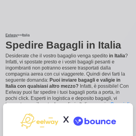
Eelway
Italia
Spedire Bagagli in Italia
Desiderate che il vostro bagaglio venga spedito
in Italia
?
Infatti, vi spostate presto e i vostri bagagli pesanti e
ingombranti non potranno essere trasportati dalla
compagnia aerea con cui viaggerete. Quindi devi farti la
seguente domanda:
Puoi inviare bagagli e valigie in
Italia con qualsiasi altro mezzo?
Infatti, è possibile! Con
Eelway puoi far spedire i tuoi bagagli porta a porta, in
pochi click. Esperti in logistica e deposito bagagli, vi
trasporteremo il vostro bagaglio in Italia per voi,
...
Scopri di
più
X