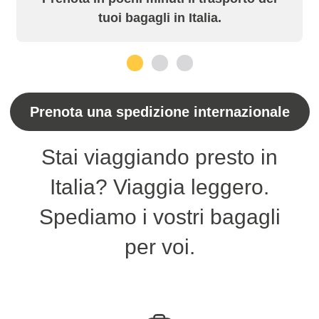
tuoi bagagli in Italia.
1
2
3
Prenota una spedizione internazionale
Stai viaggiando presto in
Italia? Viaggia leggero.
Spediamo i vostri bagagli
per voi.