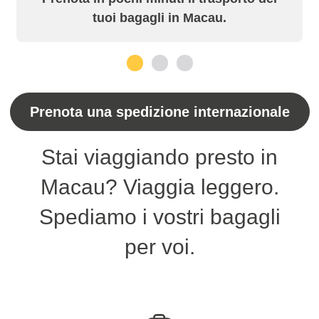
tuoi bagagli in Macau.
1
2
3
Prenota una spedizione internazionale
Stai viaggiando presto in
Macau? Viaggia leggero.
Spediamo i vostri bagagli
per voi.