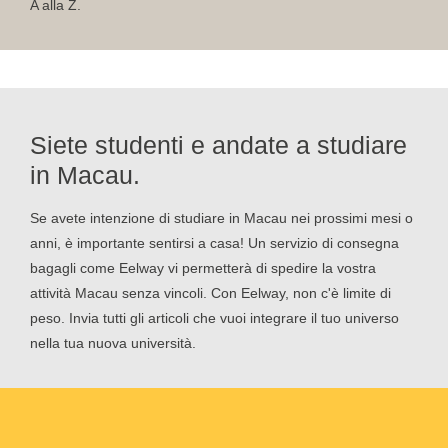
A alla Z.
Siete studenti e andate a studiare
in Macau.
Se avete intenzione di studiare in Macau nei prossimi mesi o
anni, è importante sentirsi a casa! Un servizio di consegna
bagagli come Eelway vi permetterà di spedire la vostra
attività Macau senza vincoli. Con Eelway, non c'è limite di
peso. Invia tutti gli articoli che vuoi integrare il tuo universo
nella tua nuova università.