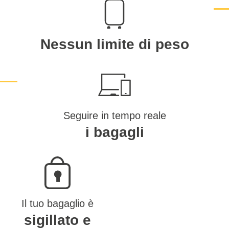
Nessun limite di peso
Seguire in tempo reale
i bagagli
Il tuo bagaglio è
sigillato e