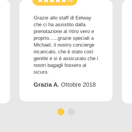
Grazie allo staff di Eelway
che ci ha assistito dalla
prenotazione al ritiro vero e
proprio......grazie speciali a
Michael, il nostro concierge
incaricato, che è stato così
gentile e si è assicurato che i
nostri bagagli fossero al
sicuro.
Grazia A.
Ottobre 2018
1
2