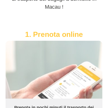
Macau !
1. Prenota online
Prenota in pochi minuti il trasporto dei