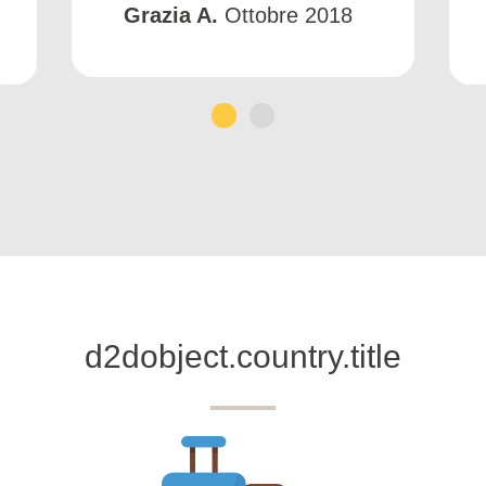
Grazia A.
Ottobre 2018
1
2
d2dobject.country.title