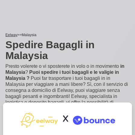
Eelway
Malaysia
Spedire Bagagli in
Malaysia
Presto volerete o vi sposterete in volo o in movimento
in
Malaysia
?
Puoi spedire i tuoi bagagli e le valigie in
Malaysia ?
Puoi far trasportare i tuoi bagagli in in
Malaysia per viaggiare a mani libere? Sì, con il servizio di
consegna a domicilio di Eelway, puoi viaggiare senza
bagagli pesanti e ingombranti! Eelway, specialista in
logistica e deposito bagagli, vi offre la possibilità di
trasportare i vostri bagagli a in Malaysia, con facilità. Non
c'è bisogno di accompagnare i vostri bagagli,
...
Scopri di
X
più