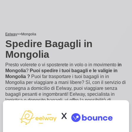
Eelway
Mongolia
Spedire Bagagli in
Mongolia
Presto volerete o vi sposterete in volo o in movimento
in
Mongolia
?
Puoi spedire i tuoi bagagli e le valigie in
Mongolia ?
Puoi far trasportare i tuoi bagagli in in
Mongolia per viaggiare a mani libere? Sì, con il servizio di
consegna a domicilio di Eelway, puoi viaggiare senza
bagagli pesanti e ingombranti! Eelway, specialista in
logistica e deposito bagagli, vi offre la possibilità di
trasportare i vostri bagagli a in Mongolia, con facilità. Non
c'è bisogno di accompagnare i vostri bagagli,
...
Scopri di
X
più