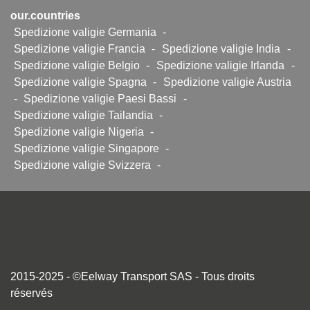
our.countries
Spedizione valigie Germania
-
Spedizione valigie Francia
-
Spedizione valigie India
-
Spedizione valigie Belgio
-
Spedizione valigie Irlanda
-
Spedizione valigie Spagna
-
Spedizione valigie Austria
-
Spedizione valigie Paesi Bassi
-
Spedizione valigie Tailandia
-
Spedizione valigie Nigeria
-
Spedizione valigie Singapore
-
Spedizione valigie Svizzera
-
2015-2025 - ©Eelway Transport SAS - Tous droits
réservés