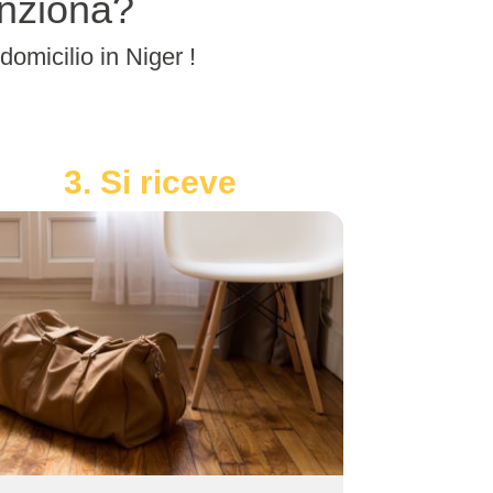
unziona?
 domicilio in Niger !
3. Si riceve