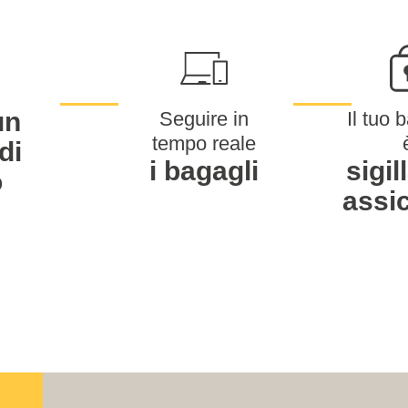
un
Seguire in
Il tuo 
tempo reale
di
i bagagli
sigil
o
assi