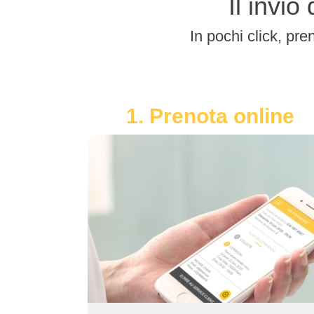
Il invi
In pochi click, pren
1. Prenota online