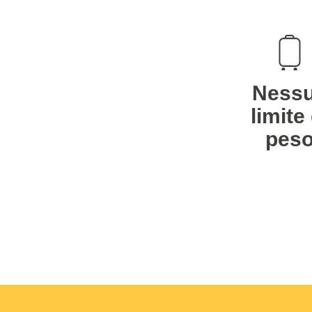
Ness
limite 
pes