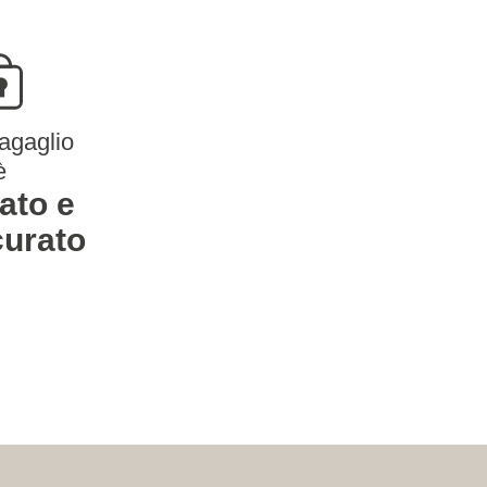
bagaglio
è
lato e
curato