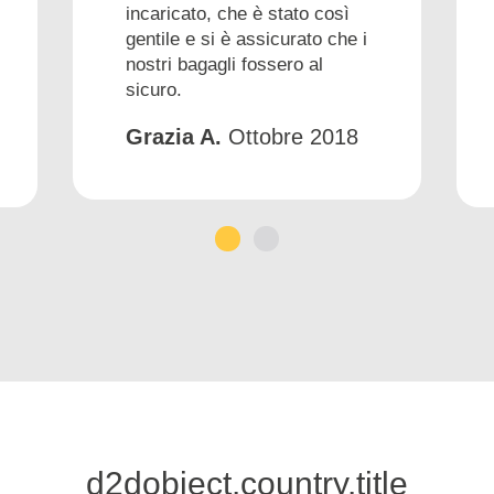
incaricato, che è stato così
gentile e si è assicurato che i
nostri bagagli fossero al
sicuro.
Grazia A.
Ottobre 2018
1
2
d2dobject.country.title