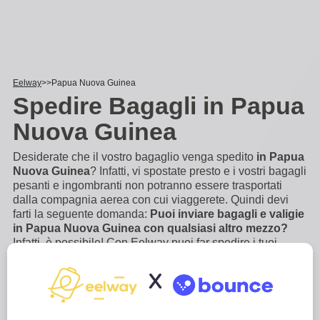
Eelway
Papua Nuova Guinea
Spedire Bagagli in Papua
Nuova Guinea
Desiderate che il vostro bagaglio venga spedito
in Papua
Nuova Guinea
? Infatti, vi spostate presto e i vostri bagagli
pesanti e ingombranti non potranno essere trasportati
dalla compagnia aerea con cui viaggerete. Quindi devi
farti la seguente domanda:
Puoi inviare bagagli e valigie
in Papua Nuova Guinea con qualsiasi altro mezzo?
Infatti, è possibile! Con Eelway puoi far spedire i tuoi
bagagli porta a porta, in pochi click. Esperti in logistica e
deposito bagagli, vi trasporteremo il vostro
...
Scopri di più
X