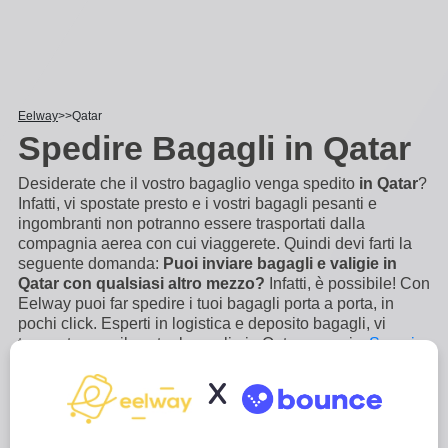
Eelway
Qatar
Spedire Bagagli in Qatar
Desiderate che il vostro bagaglio venga spedito
in Qatar
?
Infatti, vi spostate presto e i vostri bagagli pesanti e
ingombranti non potranno essere trasportati dalla
compagnia aerea con cui viaggerete. Quindi devi farti la
seguente domanda:
Puoi inviare bagagli e valigie in
Qatar con qualsiasi altro mezzo?
Infatti, è possibile! Con
Eelway puoi far spedire i tuoi bagagli porta a porta, in
pochi click. Esperti in logistica e deposito bagagli, vi
trasporteremo il vostro bagaglio in Qatar per voi,
...
Scopri
di più
X