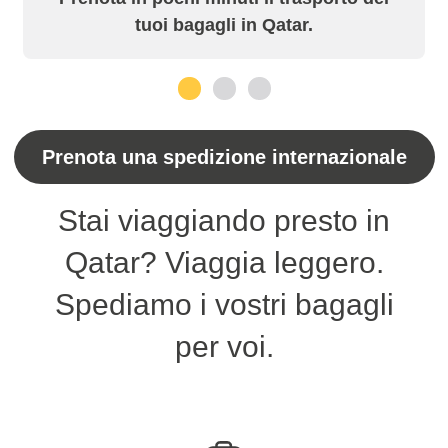
tuoi bagagli in Qatar.
1
2
3
Prenota una spedizione internazionale
Stai viaggiando presto in
Qatar? Viaggia leggero.
Spediamo i vostri bagagli
per voi.