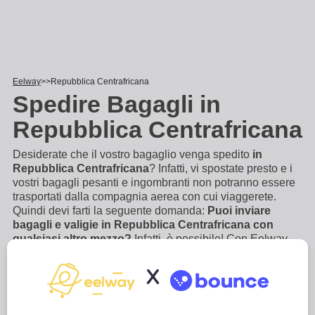
Eelway
Repubblica Centrafricana
Spedire Bagagli in
Repubblica Centrafricana
Desiderate che il vostro bagaglio venga spedito
in
Repubblica Centrafricana
? Infatti, vi spostate presto e i
vostri bagagli pesanti e ingombranti non potranno essere
trasportati dalla compagnia aerea con cui viaggerete.
Quindi devi farti la seguente domanda:
Puoi inviare
bagagli e valigie in Repubblica Centrafricana con
qualsiasi altro mezzo?
Infatti, è possibile! Con Eelway
puoi far spedire i tuoi bagagli porta a porta, in pochi click.
Esperti in logistica e deposito bagagli, vi
X
trasporteremo
...
Scopri di più