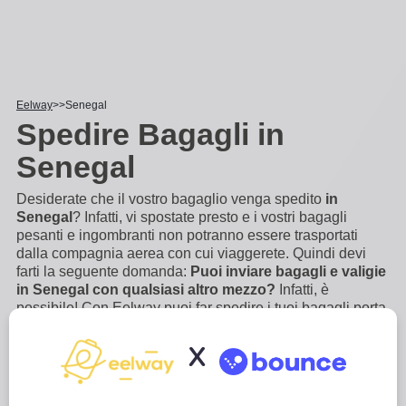
Eelway
Senegal
Spedire Bagagli in
Senegal
Desiderate che il vostro bagaglio venga spedito
in
Senegal
? Infatti, vi spostate presto e i vostri bagagli
pesanti e ingombranti non potranno essere trasportati
dalla compagnia aerea con cui viaggerete. Quindi devi
farti la seguente domanda:
Puoi inviare bagagli e valigie
in Senegal con qualsiasi altro mezzo?
Infatti, è
possibile! Con Eelway puoi far spedire i tuoi bagagli porta
a porta, in pochi click. Esperti in logistica e deposito
bagagli, vi trasporteremo il vostro bagaglio in Senegal
X
per
...
Scopri di più