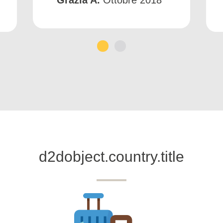
1
2
d2dobject.country.title