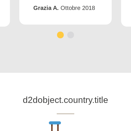
Grazia A.
Ottobre 2018
1
2
d2dobject.country.title