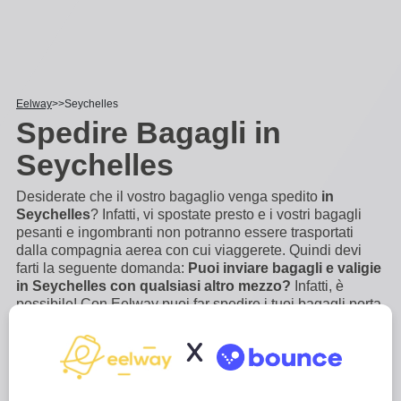
Eelway
Seychelles
Spedire Bagagli in
Seychelles
Desiderate che il vostro bagaglio venga spedito
in
Seychelles
? Infatti, vi spostate presto e i vostri bagagli
pesanti e ingombranti non potranno essere trasportati
dalla compagnia aerea con cui viaggerete. Quindi devi
farti la seguente domanda:
Puoi inviare bagagli e valigie
in Seychelles con qualsiasi altro mezzo?
Infatti, è
possibile! Con Eelway puoi far spedire i tuoi bagagli porta
a porta, in pochi click. Esperti in logistica e deposito
bagagli, vi trasporteremo il vostro bagaglio in
...
Scopri di
X
più