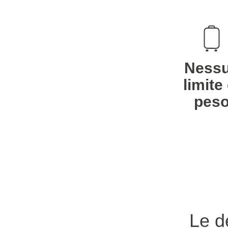
Ness
limite 
pes
Le de