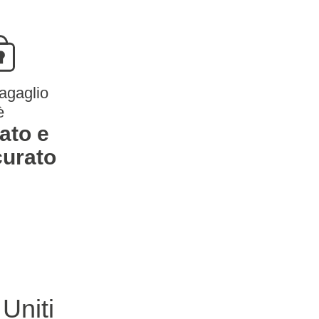
bagaglio
è
lato e
curato
 Uniti