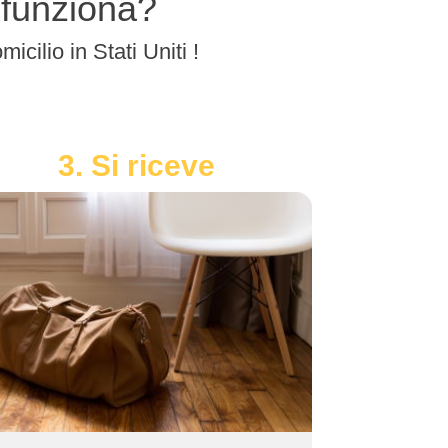
e funziona?
icilio in Stati Uniti !
3. Si riceve