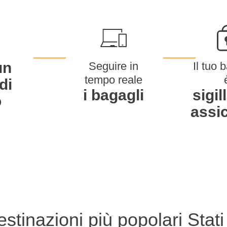
un
Seguire in
Il tuo 
tempo reale
di
i bagagli
sigil
o
assi
stinazioni più popolari Stati