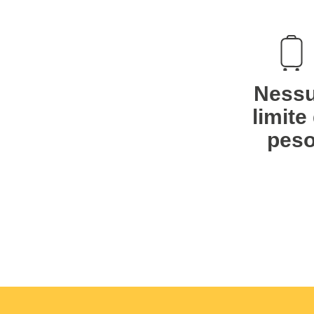
Ness
limite 
pes