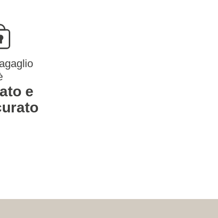
bagaglio
è
lato e
curato