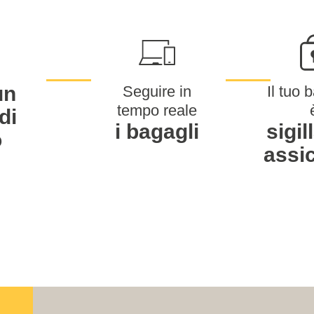
un
Seguire in
Il tuo 
tempo reale
di
i bagagli
sigil
o
assi