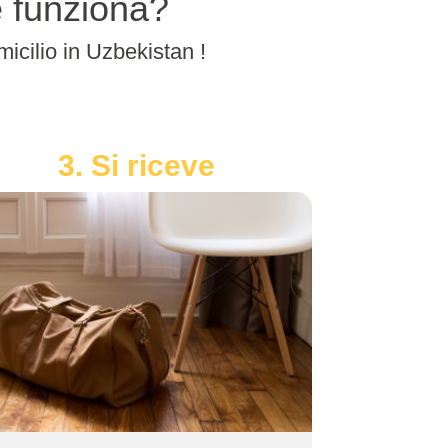
e funziona?
micilio in Uzbekistan !
3. Si riceve