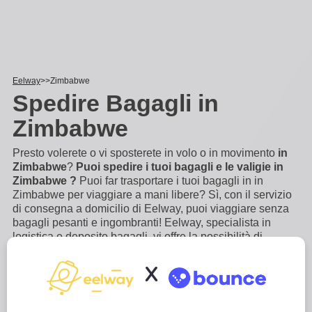
Eelway
Zimbabwe
Spedire Bagagli in
Zimbabwe
Presto volerete o vi sposterete in volo o in movimento
in
Zimbabwe
?
Puoi spedire i tuoi bagagli e le valigie in
Zimbabwe ?
Puoi far trasportare i tuoi bagagli in in
Zimbabwe per viaggiare a mani libere? Sì, con il servizio
di consegna a domicilio di Eelway, puoi viaggiare senza
bagagli pesanti e ingombranti! Eelway, specialista in
logistica e deposito bagagli, vi offre la possibilità di
trasportare i vostri bagagli a in Zimbabwe, con facilità.
Non c'è bisogno di accompagnare i vostri bagagli,
X
...
Scopri di più