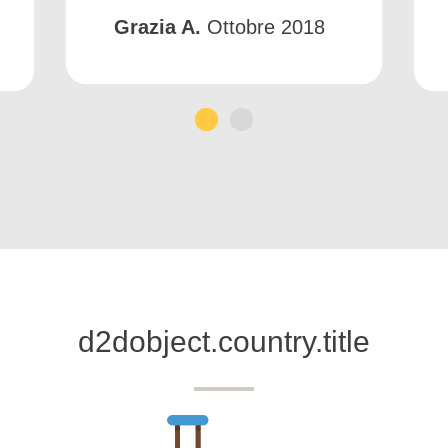
Grazia A.
Ottobre 2018
1
2
d2dobject.country.title