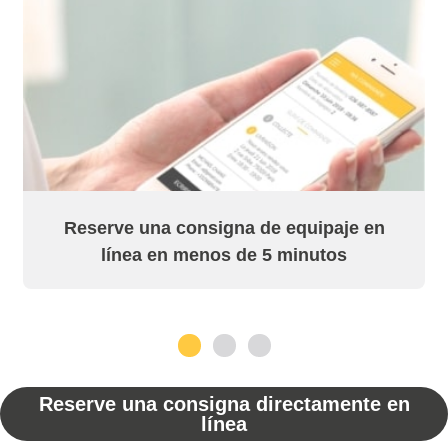
Reserve una consigna de equipaje en
línea en menos de 5 minutos
1
2
3
Reserve una consigna directamente en
línea