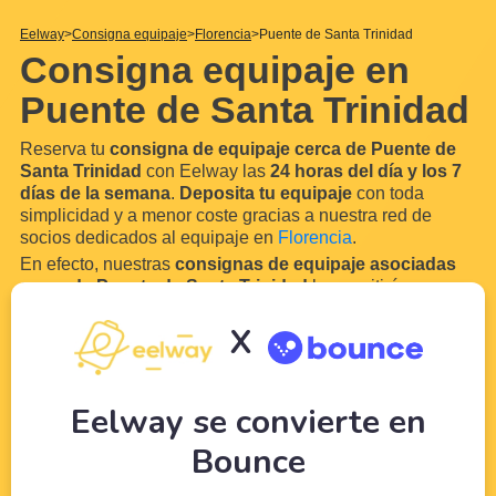
Eelway
Consigna equipaje
Florencia
Puente de Santa Trinidad
Consigna equipaje en
Puente de Santa Trinidad
Reserva tu
consigna de equipaje cerca de Puente de
Santa Trinidad
con Eelway las
24 horas del día y los 7
días de la semana
.
Deposita tu equipaje
con toda
simplicidad y a menor coste gracias a nuestra red de
socios dedicados al equipaje en
Florencia
.
En efecto, nuestras
consignas de equipaje asociadas
cerca de Puente de Santa Trinidad
le permitirán
almacenar su equipaje y sus bolsas en hoteles o
X
comercios convenientemente situados cerca de
Puente
de Santa Trinidad.
De este modo, podrá
...
Leer más
Eelway se convierte en
Bounce