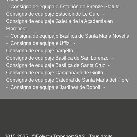
-
Consigna de equipaje Estación de Firenze Statuto
-
Consigna de equipaje Estación de Le Cure
-
Consigna de equipaje Galería de la Academia en
Florencia
-
Consigna de equipaje Basílica de Santa Maria Novella
-
Consigna de equipaje Uffizi
-
Consigna de equipaje bargello
-
Consigna de equipaje Basílica de San Lorenzo
-
Consigna de equipaje Basílica de Santa Cruz
-
Consigna de equipaje Campanario de Giotto
-
Consigna de equipaje Catedral de Santa María del Fiore
-
Consigna de equipaje Jardines de Boboli
-
2015-2025 - ©Eelway Transport SAS - Tous droits