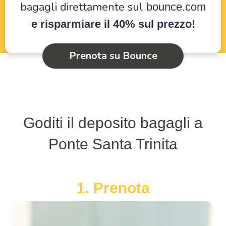
bagagli direttamente sul
bounce.com
e risparmiare il 40% sul prezzo!
Prenota su Bounce
Goditi il deposito bagagli a
Ponte Santa Trinita
1. Prenota