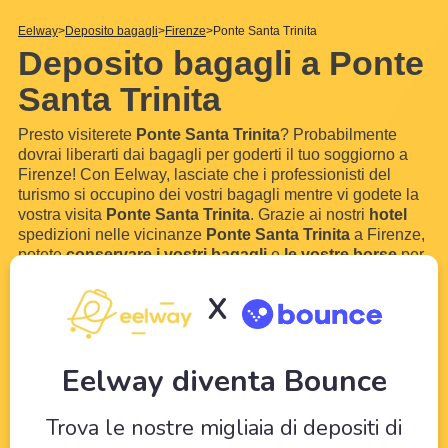
Eelway
Deposito bagagli
Firenze
Ponte Santa Trinita
Deposito bagagli a Ponte
Santa Trinita
Presto visiterete
Ponte Santa Trinita
? Probabilmente
dovrai liberarti dai bagagli per goderti il tuo soggiorno a
Firenze! Con Eelway, lasciate che i professionisti del
turismo si occupino dei vostri bagagli mentre vi godete la
vostra visita
Ponte Santa Trinita
. Grazie ai nostri
hotel
spedizioni nelle vicinanze
Ponte Santa Trinita
a Firenze,
potete
conservare i vostri bagagli
e
le vostre borse
per
qualche ora o addirittura qualche giorno. Senza bagagli,
puoi visitare senza vincoli
Ponte Santa
...
Scopri di più
X
Eelway diventa Bounce
Trova le nostre migliaia di depositi di