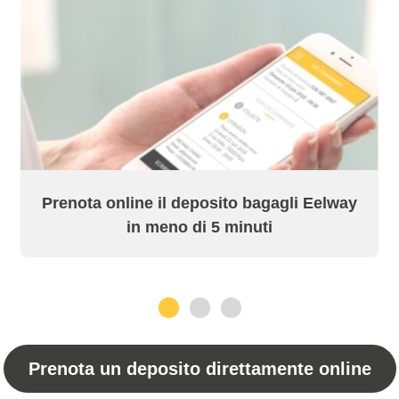
Prenota online il deposito bagagli Eelway
in meno di 5 minuti
1
2
3
Prenota un deposito direttamente online