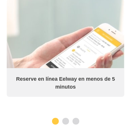
Reserve en línea Eelway en menos de 5
minutos
1
2
3