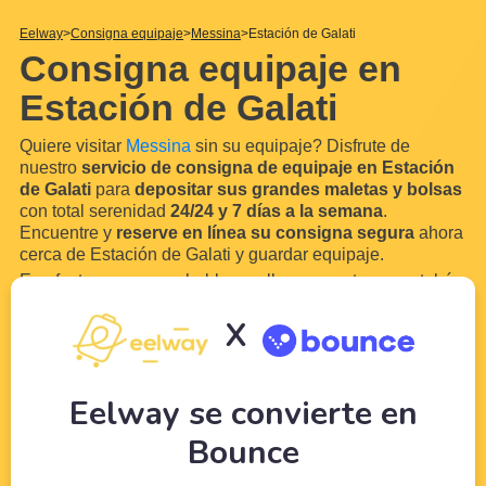
Eelway
Consigna equipaje
Messina
Estación de Galati
Consigna equipaje en
Estación de Galati
Quiere visitar
Messina
sin su equipaje? Disfrute de
nuestro
servicio de consigna de equipaje en Estación
de Galati
para
depositar sus grandes maletas y bolsas
con total serenidad
24/24 y 7 días a la semana
.
Encuentre y
reserve en línea su consigna segura
ahora
cerca de Estación de Galati y guardar equipaje.
En efecto, es muy probable que lleguen en tren o autobús
en
Estación de Galati
. Gracias a nuestra red de
X
comerciantes y hoteleros locales en las cercanías de
Estación de Galati,
almacenar
...
Leer más
Eelway se convierte en
Bounce