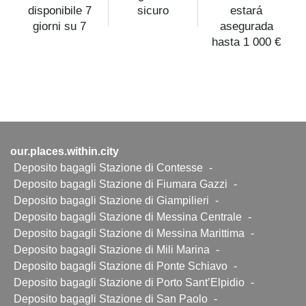
disponibile 7
sicuro
estará
giorni su 7
asegurada
hasta 1 000 €
our.places.within.city
Deposito bagagli Stazione di Contesse
-
Deposito bagagli Stazione di Fiumara Gazzi
-
Deposito bagagli Stazione di Giampilieri
-
Deposito bagagli Stazione di Messina Centrale
-
Deposito bagagli Stazione di Messina Marittima
-
Deposito bagagli Stazione di Mili Marina
-
Deposito bagagli Stazione di Ponte Schiavo
-
Deposito bagagli Stazione di Porto Sant’Elpidio
-
Deposito bagagli Stazione di San Paolo
-