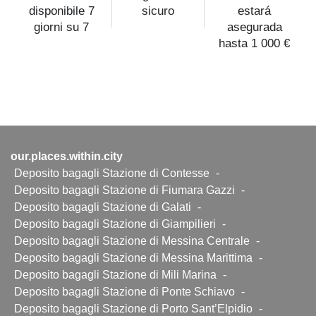
disponibile 7
sicuro
estará
giorni su 7
asegurada
hasta 1 000 €
our.places.within.city
Deposito bagagli Stazione di Contesse
-
Deposito bagagli Stazione di Fiumara Gazzi
-
Deposito bagagli Stazione di Galati
-
Deposito bagagli Stazione di Giampilieri
-
Deposito bagagli Stazione di Messina Centrale
-
Deposito bagagli Stazione di Messina Marittima
-
Deposito bagagli Stazione di Mili Marina
-
Deposito bagagli Stazione di Ponte Schiavo
-
Deposito bagagli Stazione di Porto Sant’Elpidio
-