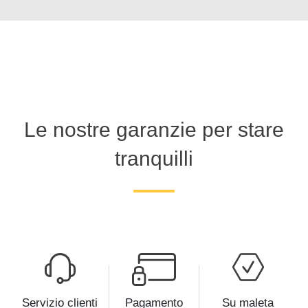
Le nostre garanzie per stare
tranquilli
Servizio clienti
Pagamento
Su maleta