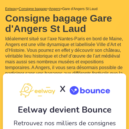
Eelway
Consigne bagage
Angers
Gare d'Angers St Laud
Consigne bagage Gare
d'Angers St Laud
Idéalement situé sur l'axe Nantes-Paris en bord de Maine,
Angers est une ville dynamique et labellisée Ville d'Art et
d'Histoire. Vous pourrez en effet y découvrir son château,
véritable lieu historique et chef d’œuvre de l'art médiéval
mais aussi ses nombreux musées et expositions
temporaires. A Angers, il vous sera désormais possible de
participer sans vos bagages aux différents festivals que la
ville propose, dont celui d'Anjou, le deuxième festival de
théâtre de France ! Les consignes à
...
Lire plus
X
Eelway devient Bounce
Retrouvez nos milliers de consignes