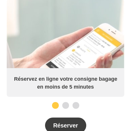
Réservez en ligne votre consigne bagage
en moins de 5 minutes
1
2
3
Réserver