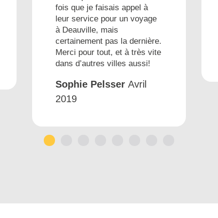
fois que je faisais appel à
leur service pour un voyage
à Deauville, mais
certainement pas la dernière.
Merci pour tout, et à très vite
dans d’autres villes aussi!
Sophie Pelsser
Avril
2019
1
2
3
4
5
6
7
8