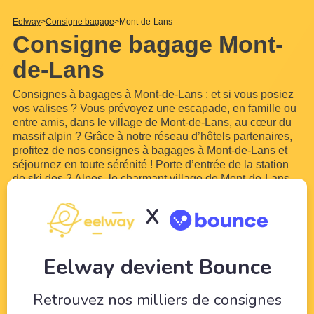
Eelway
Consigne bagage
Mont-de-Lans
Consigne bagage Mont-
de-Lans
Consignes à bagages à Mont-de-Lans : et si vous posiez
vos valises ? Vous prévoyez une escapade, en famille ou
entre amis, dans le village de Mont-de-Lans, au cœur du
massif alpin ? Grâce à notre réseau d’hôtels partenaires,
profitez de nos consignes à bagages à Mont-de-Lans et
séjournez en toute sérénité ! Porte d’entrée de la station
de ski des 2 Alpes, le charmant village de Mont-de-Lans
séduit pour son patrimoine naturel et culturel. Nichée au
cœur de la vallée de l’Isère, cette bourgade
...
Lire plus
X
Eelway devient Bounce
Retrouvez nos milliers de consignes