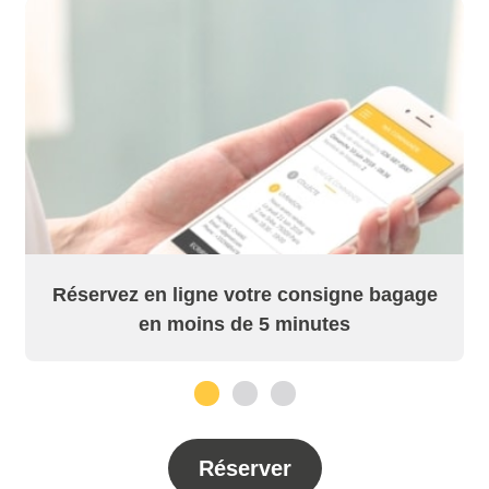
Réservez en ligne votre consigne bagage
en moins de 5 minutes
1
2
3
Réserver