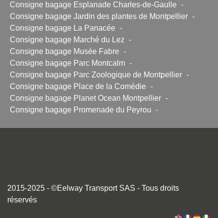
Consigne bagage Esplanade Charles-de-Gaulle
-
Consigne bagage Jardin des plantes de Montpellier
-
Consigne bagage La Panacée
-
Consigne bagage Marché du Lez
-
Consigne bagage Musée Fabre
-
Consigne bagage Parc Montcalm
-
Consigne bagage Parc Zoologique de Montpellier
-
Consigne bagage Place de la Comédie
-
Consigne bagage Planet Ocean Montpellier
-
Consigne bagage Promenade du Peyrou
-
2015-2025 - ©Eelway Transport SAS - Tous droits
réservés