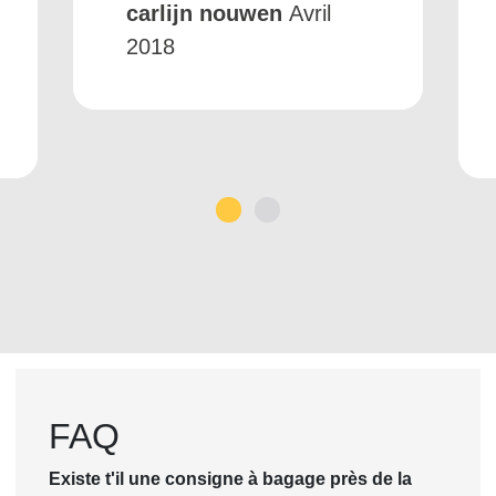
carlijn nouwen
Avril
2018
1
2
FAQ
Existe t'il une consigne à bagage près de la