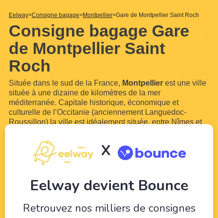
Eelway
Consigne bagage
Montpellier
Gare de Montpellier Saint Roch
Consigne bagage Gare
de Montpellier Saint
Roch
Située dans le sud de la France,
Montpellier
est une ville
située à une dizaine de kilomètres de la mer
méditerranée. Capitale historique, économique et
culturelle de l’Occitanie (anciennement Languedoc-
Roussillon) la ville est idéalement située, entre Nîmes et
Béziers, sur un axe de communication joignant l’Espagne
et l’Italie. Cette localisation en fait donc un point régional
X
incontournable pour le tourisme et les rendez-vous
d’affaires. Découvrez le site de l'office du tourisme en
cliquant
...
Lire plus
Eelway devient Bounce
Retrouvez nos milliers de consignes