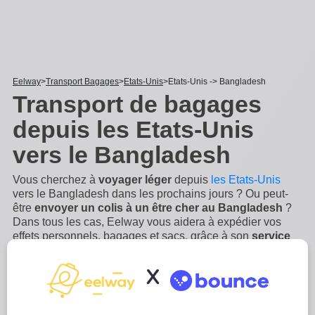
Eelway
Transport Bagages
Etats-Unis
Etats-Unis -> Bangladesh
Transport de bagages
depuis les Etats-Unis
vers le Bangladesh
Vous cherchez à
voyager léger
depuis
les Etats-Unis
vers le Bangladesh dans les prochains jours ? Ou peut-
être
envoyer un colis à un être cher au Bangladesh
?
Dans tous les cas, Eelway vous aidera à expédier vos
effets personnels, bagages et sacs, grâce à son
service
de livraison porte-à-porte depuis les Etats-Unis vers le
Bangladesh
! Envoyer vos bagages avec Eelway vous
X
aidera à être sans stress lors de votre voyage ou votre
déménagement au Bangladesh. Le service de livraison
international
...
Lire plus