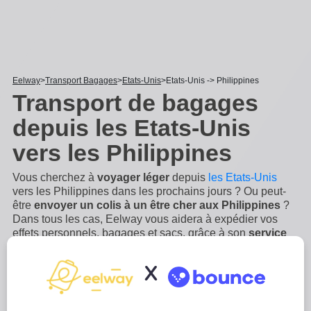
Eelway
Transport Bagages
Etats-Unis
Etats-Unis -> Philippines
Transport de bagages
depuis les Etats-Unis
vers les Philippines
Vous cherchez à
voyager léger
depuis
les Etats-Unis
vers les Philippines dans les prochains jours ? Ou peut-
être
envoyer un colis à un être cher aux Philippines
?
Dans tous les cas, Eelway vous aidera à expédier vos
effets personnels, bagages et sacs, grâce à son
service
de livraison porte-à-porte depuis les Etats-Unis vers
les Philippines
! Envoyer vos bagages avec Eelway vous
X
aidera à être sans stress lors de votre voyage ou votre
déménagement aux Philippines. Le service de
livraison
...
Lire plus