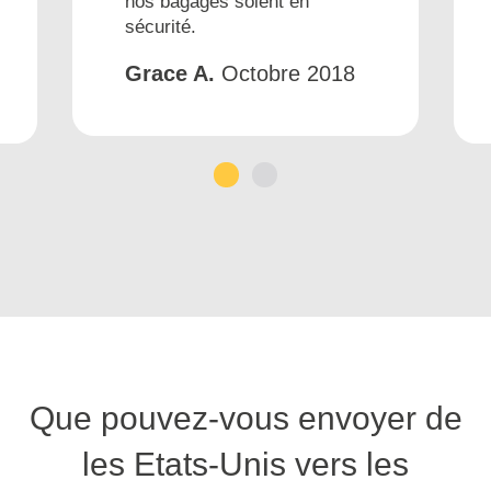
nos bagages soient en
sécurité.
Grace A.
Octobre 2018
1
2
Que pouvez-vous envoyer de
les Etats-Unis vers les