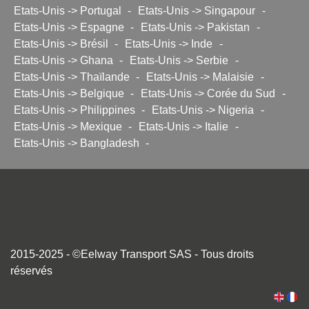
Etats-Unis -> Portugal
-
Etats-Unis -> Singapour
-
Etats-Unis -> Espagne
-
Etats-Unis -> Pakistan
-
Etats-Unis -> Brésil
-
Etats-Unis -> Inde
-
Etats-Unis -> Ghana
-
Etats-Unis -> Serbie
-
Etats-Unis -> Thaïlande
-
Etats-Unis -> Malaisie
-
Etats-Unis -> Belgique
-
Etats-Unis -> Corée du Sud
-
Etats-Unis -> Philippines
-
Etats-Unis -> Nigeria
-
Etats-Unis -> Mexique
-
Etats-Unis -> Italie
-
Etats-Unis -> Bangladesh
-
2015-2025 - ©Eelway Transport SAS - Tous droits
réservés