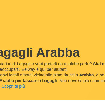
agagli Arabba
 carico di bagagli e vuoi portarli da qualche parte?
Stai 
eoccuparti, Eelway è qui per aiutarti.
ozi locali e hotel vicino alle piste da sci a
Arabba
, è po
Arabba per lasciare i bagagli
. Non dovrete più cammina
..
Scopri di più