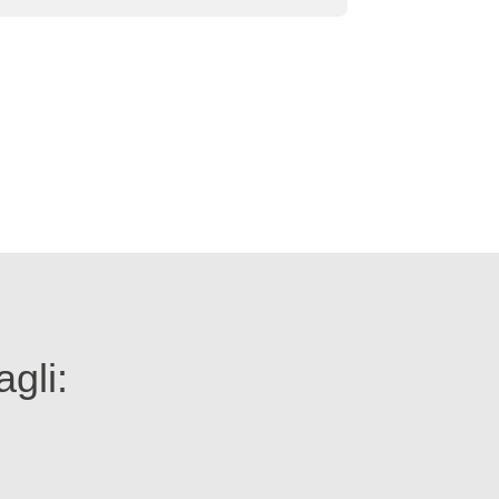
agli: