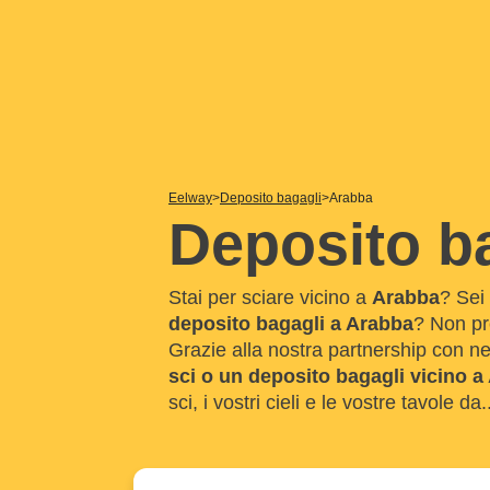
Eelway
Deposito bagagli
Arabba
Deposito b
Stai per sciare vicino a
Arabba
? Sei
deposito bagagli a Arabba
? Non pr
Grazie alla nostra partnership con neg
sci o un deposito bagagli vicino a 
sci, i vostri cieli e le vostre tavole da
.