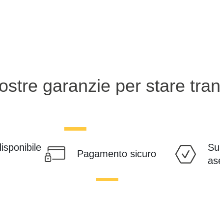
ostre garanzie per stare tranq
disponibile
Su
Pagamento sicuro
as