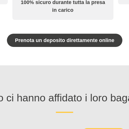
100% sicuro durante tutta la presa
in carico
Prenota un deposito direttamente online
 ci hanno affidato i loro bag