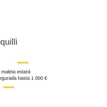
uilli
 maleta estará
egurada hasta 1 000 €