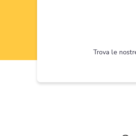
Trova le nostr