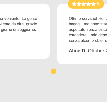
/5
conveniente! La gente
Ottimo servizio! Ho f
Niente da dire, grazie
bagagli, ma sono stat
 giorno di soggiorno.
aspettato senza esita
estendere il mio depo
senza alcun problem
Alice D.
Ottobre 
1