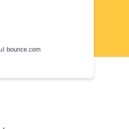
sul
bounce.com