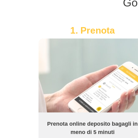
God
1. Prenota
Prenota online deposito bagagli in
meno di 5 minuti