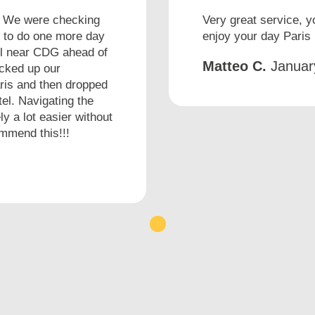
. We were checking
Very great service, y
d to do one more day
enjoy your day Paris 
tel near CDG ahead of
Matteo C.
Januar
icked up our
aris and then dropped
tel. Navigating the
ly a lot easier without
mmend this!!!
1