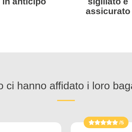
in anticipo
sigillato e
assicurato
 ci hanno affidato i loro bag
/5