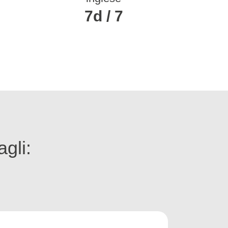
7d / 7
agli: