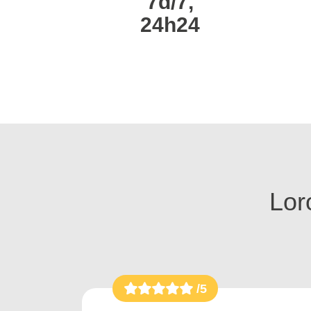
7d/7,
24h24
Loro
/5