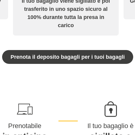
y
Il tuo bagaglio viene sigillato e poi
Go
trasferito in uno spazio sicuro al
100% durante tutta la presa in
carico
Prenota il deposito bagagli per i tuoi bagagli
Prenotabile
Il tuo bagaglio è