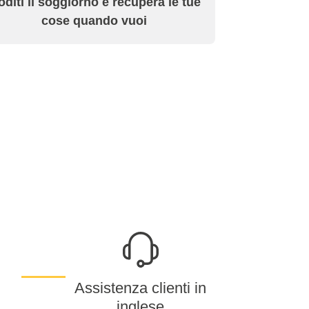
diti il soggiorno e recupera le tue
cose quando vuoi
Assistenza clienti in
inglese