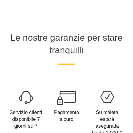
Le nostre garanzie per stare
tranquilli
Servizio clienti
Pagamento
Su maleta
disponibile 7
sicuro
estará
giorni su 7
asegurada
hasta 1 000 €