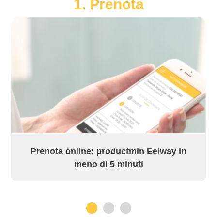
1. Prenota
Prenota online: productmin Eelway in
meno di 5 minuti
1
2
3