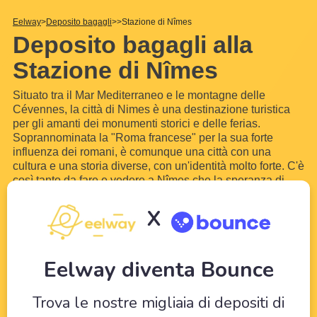
Eelway
Deposito bagagli
Stazione di Nîmes
Deposito bagagli alla
Stazione di Nîmes
Situato tra il Mar Mediterraneo e le montagne delle
Cévennes, la città di Nimes è una destinazione turistica
per gli amanti dei monumenti storici e delle ferias.
Soprannominata la "Roma francese" per la sua forte
influenza dei romani, è comunque una città con una
cultura e una storia diverse, con un'identità molto forte. C'è
così tanto da fare e vedere a Nîmes che la speranza di
scoprirlo in una vacanza è quasi impossibile. Infatti, il suo
patrimonio storico, culturale e architettonico ha
...
Scopri di
X
più
Eelway diventa Bounce
Trova le nostre migliaia di depositi di