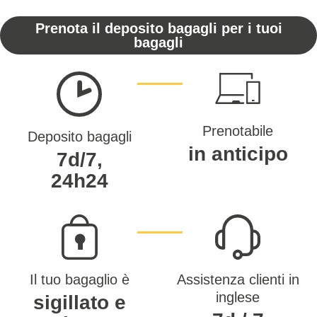
Prenota il deposito bagagli per i tuoi
bagagli
Prenotabile
Deposito bagagli
in anticipo
7d/7,
24h24
Il tuo bagaglio è
Assistenza clienti in
inglese
sigillato e