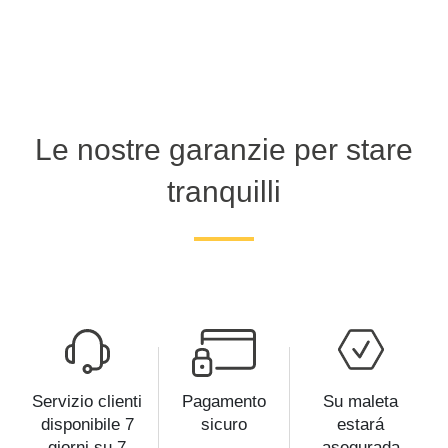
Le nostre garanzie per stare
tranquilli
Servizio clienti
Pagamento
Su maleta
disponibile 7
sicuro
estará
giorni su 7
asegurada